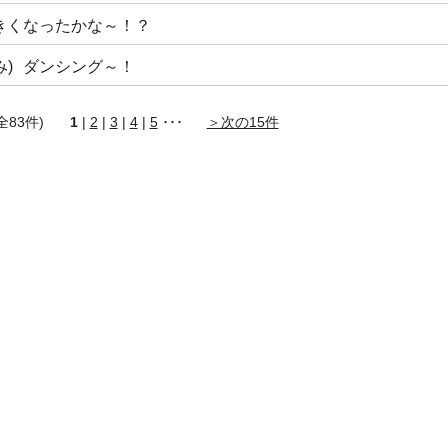
きくなったかな～！？
)
ダンシング～！
 (全83件)
1
|
2
|
3
|
4
|
5
･･･
＞次の15件