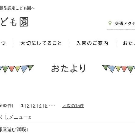
携型認定こども園へ
 (全83件)
1
|
2
|
3
|
4
|
5
･･･
＞次の15件
くしメニュー♬
部屋遊び満喫♪