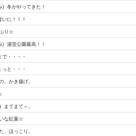
)
冬がやってきた！
ぱいに！！！
ぷり☆
)
湯堂公園最高！！
まで・・・・
ょっと・・・
の、かき揚げ。
☆
)
まてまて～。
いな紅葉☆
た、ほっこり。