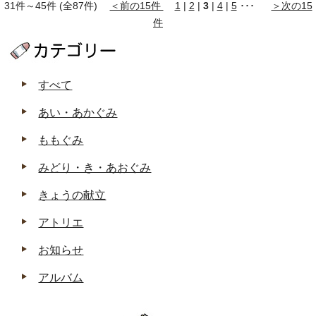
31件～45件 (全87件)
＜前の15件
1
|
2
|
3
|
4
|
5
･･･
＞次の15
件
すべて
あい・あかぐみ
ももぐみ
みどり・き・あおぐみ
きょうの献立
アトリエ
お知らせ
アルバム