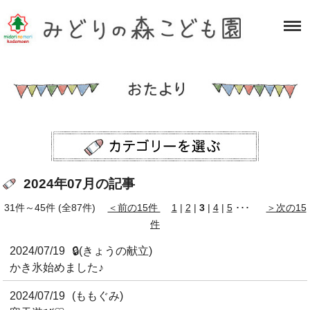
2024年07月の記事
31件～45件 (全87件)
＜前の15件
1
|
2
|
3
|
4
|
5
･･･
＞次の15
件
2024/07/19
🔒
(きょうの献立)
かき氷始めました♪
2024/07/19
(ももぐみ)